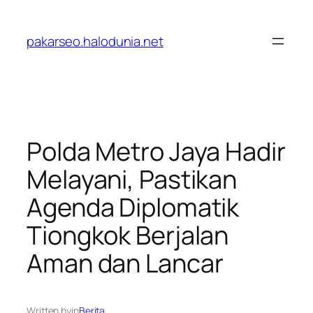
Lewati
ke
pakarseo.halodunia.net
konten
Polda Metro Jaya Hadir
Melayani, Pastikan
Agenda Diplomatik
Tiongkok Berjalan
Aman dan Lancar
Written by
in
Berita