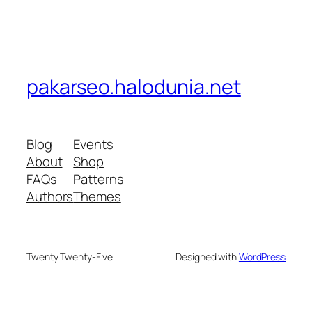
pakarseo.halodunia.net
Blog
Events
About
Shop
FAQs
Patterns
Authors
Themes
Twenty Twenty-Five
Designed with
WordPress