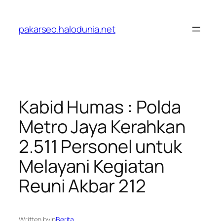
Lewati
ke
pakarseo.halodunia.net
konten
Kabid Humas : Polda
Metro Jaya Kerahkan
2.511 Personel untuk
Melayani Kegiatan
Reuni Akbar 212
Written by
in
Berita